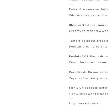
Entrecôte sauce au choix
Rib eye steak, sauce of 
Blanquette de saumon aux
Creamy salmon stew with 
Tartare de boeuf prépar
Beef tartare, ingredient
Poulet rôti frites maison
Roast chicken with home
Ravioles de Royan crème
Royan crème foie gras ra
Fish & Chips sauce tarta
Fish & chips with tartare
Linguine carbonara