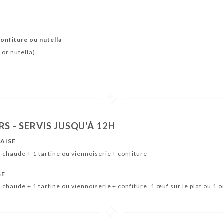
onfiture ou nutella
 or nutella)
S - SERVIS JUSQU'Á 12H
ÇAISE
n chaude + 1 tartine ou viennoiserie + confiture
SE
n chaude + 1 tartine ou viennoiserie + confiture, 1 œuf sur le plat ou 1