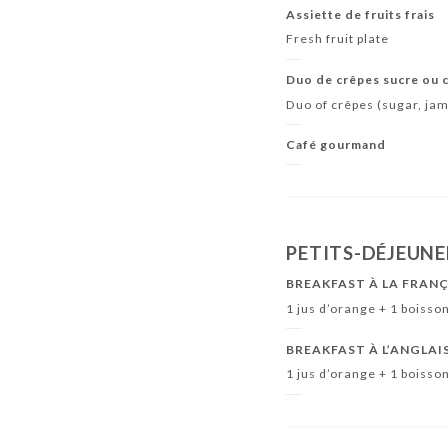
Assiette de fruits frais
Fresh fruit plate
Duo de crêpes sucre ou c
Duo of crêpes (sugar, jam
Café gourmand
PETITS-DÉJEUNER
BREAKFAST À LA FRAN
1 jus d’orange + 1 boisso
BREAKFAST À L’ANGLAI
1 jus d’orange + 1 boisso