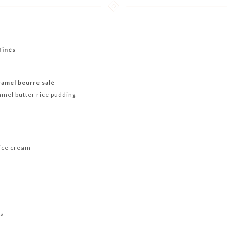
finés
aramel beurre salé
amel butter rice pudding
 ice cream
ts