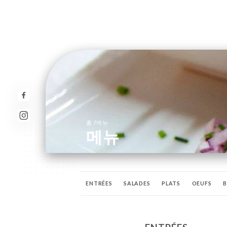
/
홈
메뉴
메뉴
ENTRÉES
SALADES
PLATS
OEUFS
B
PETITS-DÉJEUNERS - SERVIS JUSQU'Á 12H