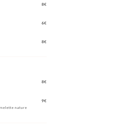
8€
6€
8€
8€
9€
 omelette nature