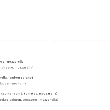
vre, mozzarella
s cheese, mozzarella)
rella, jambon sérano)
lla, serrano ham)
, saumon fumé, tomates, mozzarella)
smoked salmon, tomatoes, mozzarella)