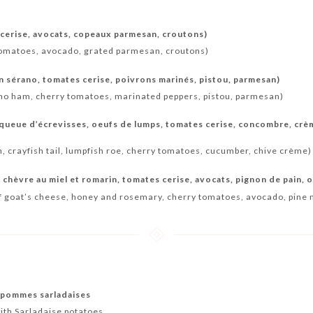
 cerise, avocats, copeaux parmesan, croutons)
 tomatoes, avocado, grated parmesan, croutons)
 sérano, tomates cerise, poivrons marinés, pistou, parmesan)
no ham, cherry tomatoes, marinated peppers, pistou, parmesan)
ueue d’écrevisses, oeufs de lumps, tomates cerise, concombre, crè
crayfish tail, lumpfish roe, cherry tomatoes, cucumber, chive crème)
 chèvre au miel et romarin, tomates cerise, avocats, pignon de pain, 
of goat’s cheese, honey and rosemary, cherry tomatoes, avocado, pine 
 pommes sarladaises
ith Sarladaise potatoes