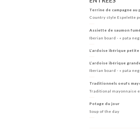
ENTRÉES
Terrine de campagne au 
Country style Espelette 
Assiette de saumon fumé,
Iberian board - « pata n
L’ardoise ibérique petit
L’ardoise ibérique grand
Iberian board - « pata ne
Traditionnels oeufs may
Traditional mayonnaise 
Potage du jour
Soup of the day