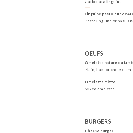
Carbonara linguine
Linguine pesto ou tomate
Pesto linguine or basil a
OEUFS
Omelette nature ou jam
Plain, ham or cheese ome
Omelette mixte
Mixed omelette
BURGERS
Cheese burger