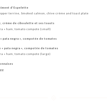
piment d’Espelette
pepper terrine, Smoked salmon, chive crème and toast plate
 crème de ciboulette et ses toasts
egra » ham, tomato compote (small)
e « pata negra », compotée de tomates
e « pata negra », compotée de tomates
gra » ham, tomato compote (large)
onnaises
egg