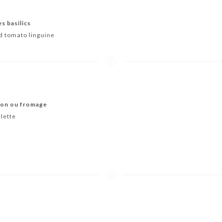
s basilics
nd tomato linguine
bon ou fromage
lette