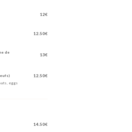
12€
12.50€
me de
13€
12.50€
oeufs)
nuts, eggs
14.50€