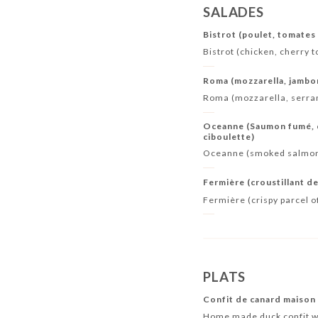
SALADES
Bistrot (poulet, tomates
Bistrot (chicken, cherry
Roma (mozzarella, jambon
Roma (mozzarella, serra
Oceanne (Saumon fumé, q
ciboulette)
Oceanne (smoked salmon, 
Fermière (croustillant de
Fermière (crispy parcel 
PLATS
Confit de canard maison
Home made duck confit w