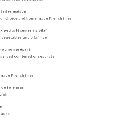
 frites maison
your choice and home made French fries
 petits légumes riz pilaf
vegetables and pilaf rice
é ou non préparé
s served combined or separate
 made French fries
 de foie gras
violi
re
 sauce