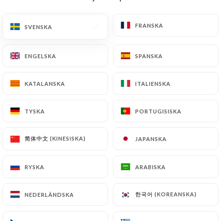
SV
MENY
FRANSKA
FRANSKA
SVENSKA
SVENSKA
ENGELSKA
ENGELSKA
SPANSKA
SPANSKA
KATALANSKA
KATALANSKA
ITALIENSKA
ITALIENSKA
/
HEM
KONTAKT
Kontakt
TYSKA
TYSKA
PORTUGISISKA
PORTUGISISKA
简体中文 (KINESISKA)
简体中文 (KINESISKA)
JAPANSKA
JAPANSKA
RYSKA
RYSKA
ARABISKA
ARABISKA
한국어 (KOREANSKA)
한국어 (KOREANSKA)
NEDERLÄNDSKA
NEDERLÄNDSKA
Le Quotidien