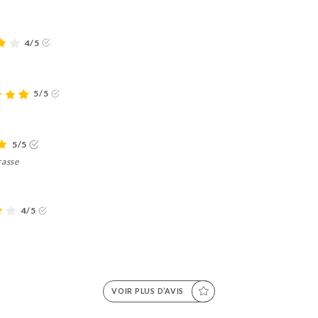
4/5
5/5
5/5
rasse
4/5
VOIR PLUS D’AVIS