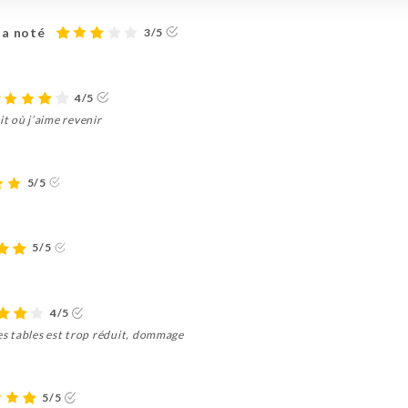
a noté
3/5
4/5
t où j’aime revenir
5/5
5/5
4/5
les tables est trop réduit, dommage
5/5