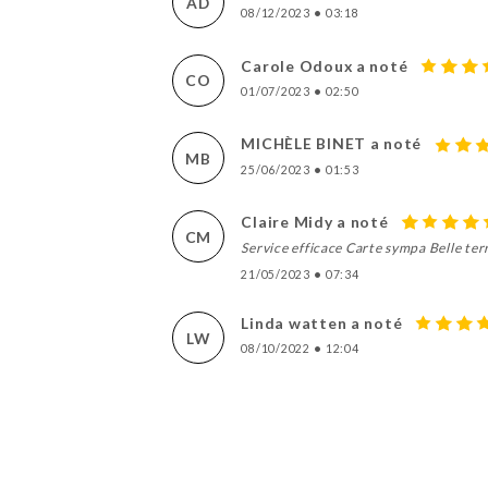
AD
08/12/2023
•
03:18
Carole Odoux a noté
CO
01/07/2023
•
02:50
MICHÈLE BINET a noté
MB
25/06/2023
•
01:53
Claire Midy a noté
CM
Service efficace Carte sympa Belle ter
21/05/2023
•
07:34
Linda watten a noté
LW
08/10/2022
•
12:04