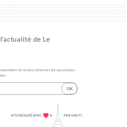
l’actualité de Le
newsletter et restez informés des prochains
ons.
OK
SITE RÉALISÉ AVEC
À
PAR
UNIITI