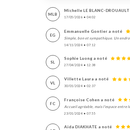
Michelle LE BLANC-DROUAULT 
MLB
17/05/2026
•
04:02
Emmanuelle Gontier a noté
EG
Simple, bon et sympathique. Un endroi
14/11/2024
•
07:12
Sophie Luong a noté
SL
27/04/2024
•
12:38
Villette Laura a noté
VL
30/01/2024
•
02:37
Françoise Cohen a noté
FC
Accueil agréable, mais l'espace entre 
23/01/2024
•
07:55
Aïda DIAKHATE a noté